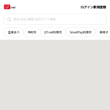
山口県
岩国市
川下町
地域選択で探す
ログイン
新規登録
空車あり
予約可
QT-net利用可
SmartPay利用可
車椅子