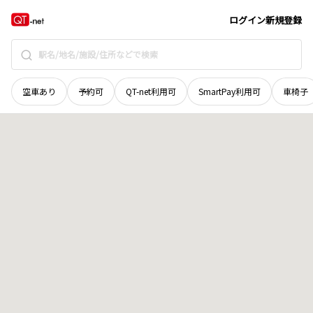
山口県
岩国市
由宇町南沖
地域選択で探す
ログイン
新規登録
空車あり
予約可
QT-net利用可
SmartPay利用可
車椅子