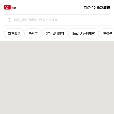
山口県
岩国市
相ノ谷
地域選択で探す
ログイン
新規登録
空車あり
予約可
QT-net利用可
SmartPay利用可
車椅子