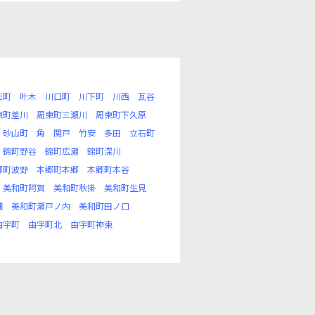
桂町
叶木
川口町
川下町
川西
瓦谷
東町差川
周東町三瀬川
周東町下久原
砂山町
角
関戸
竹安
多田
立石町
錦町野谷
錦町広瀬
錦町深川
郷町波野
本郷町本郷
本郷町本谷
美和町阿賀
美和町秋掛
美和町生見
畑
美和町瀬戸ノ内
美和町田ノ口
由宇町
由宇町北
由宇町神東