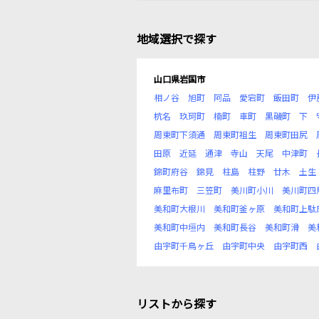
地域選択で探す
山口県岩国市
相ノ谷
旭町
阿品
愛宕町
飯田町
伊
杭名
玖珂町
楠町
車町
黒磯町
下
周東町下須通
周東町祖生
周東町田尻
田原
近延
通津
寺山
天尾
中津町
錦町府谷
錦見
柱島
柱野
廿木
土生
麻里布町
三笠町
美川町小川
美川町四
美和町大根川
美和町釜ヶ原
美和町上駄
美和町中垣内
美和町長谷
美和町滑
美
由宇町千鳥ヶ丘
由宇町中央
由宇町西
リストから探す