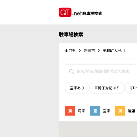
駐車場検索
駐車場検索
山口県
岩国市
美和町大根川
空車あり
車椅子対応あり
QT-
満
満車
空
空車
混
混雑