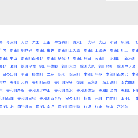
房
今津町
入野
岩国
上田
牛野谷町
青木町
大谷
大山
小瀬
尾津町
守内
周東町明見谷
周東町獺越
周東町上久原
周東町上須通
周東町川上
周
周東町中山
周東町西長野
周東町樋余地
周東町用田
装束町
昭和町
新港町
長野
灘町
錦町宇佐
錦町宇佐郷
錦町大野
錦町大原
錦町須川
錦町中ノ瀬
日の出町
平田
藤生町
二鹿
保木
保津町
本郷町宇塚
本郷町西黒沢
本
馬神
美川町添谷
美川町南桑
美川町根笠
御庄
三角町
海土路町
南岩国町
床
美和町岸根
美和町北中山
美和町黒沢
美和町佐坂
美和町渋前
美和町下
和町西畑
美和町日宛
美和町百合谷
室の木町
持国
元町
門前町
山手町
由宇町港
由宇町南
由宇町南沖
由宇町由宇崎
行波
行正
横山
六呂師