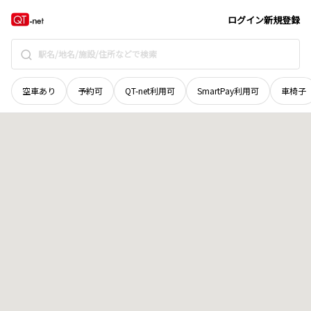
山口県
岩国市
美和町渋前
地域選択で探す
ログイン
新規登録
空車あり
予約可
QT-net利用可
SmartPay利用可
車椅子