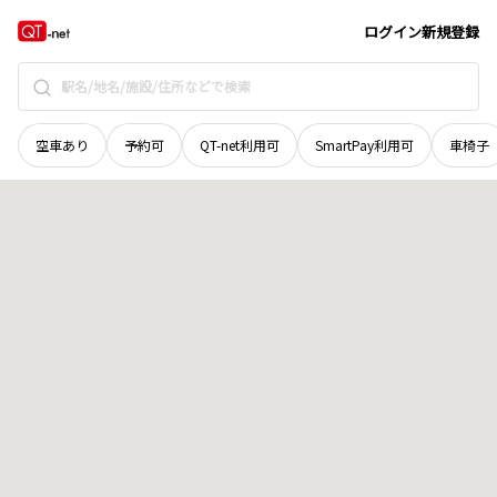
山口県
岩国市
美和町秋掛
地域選択で探す
ログイン
新規登録
空車あり
予約可
QT-net利用可
SmartPay利用可
車椅子