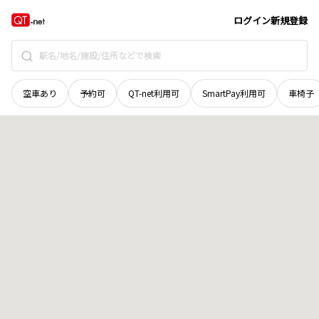
山口県
岩国市
錦町須川
地域選択で探す
ログイン
新規登録
空車あり
予約可
QT-net利用可
SmartPay利用可
車椅子