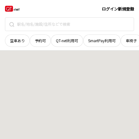
山口県
柳井市
ニュータウン南町
地域選択で探す
ログイン
新規登録
空車あり
予約可
QT-net利用可
SmartPay利用可
車椅子