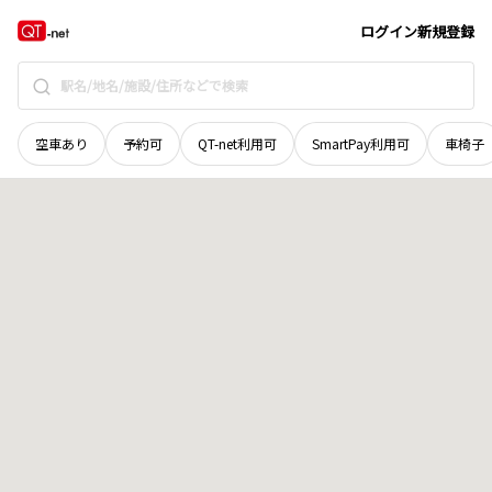
山口県
柳井市
伊陸
地域選択で探す
ログイン
新規登録
空車あり
予約可
QT-net利用可
SmartPay利用可
車椅子