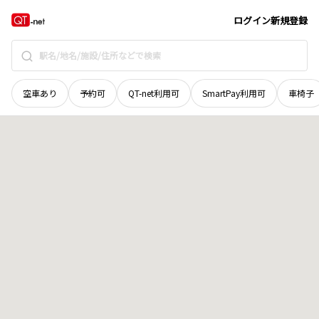
山口県
柳井市
余田
地域選択で探す
ログイン
新規登録
空車あり
予約可
QT-net利用可
SmartPay利用可
車椅子