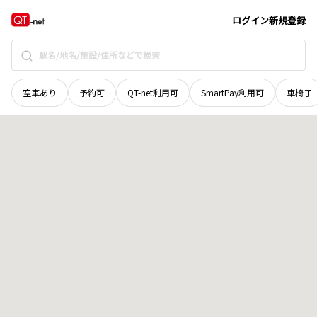
山口県
熊毛郡上関町
大字長島
地域選択で探す
ログイン
新規登録
空車あり
予約可
QT-net利用可
SmartPay利用可
車椅子