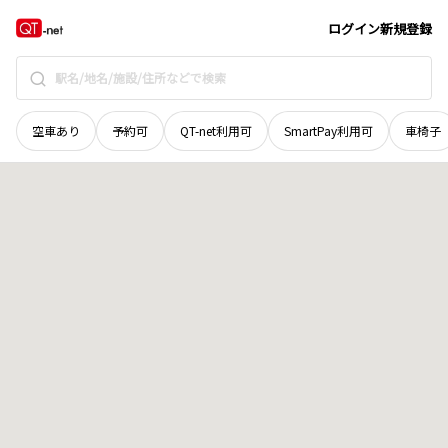
山口県
熊毛郡平生町
大字大野南
地域選択で探す
ログイン
新規登録
空車あり
予約可
QT-net利用可
SmartPay利用可
車椅子