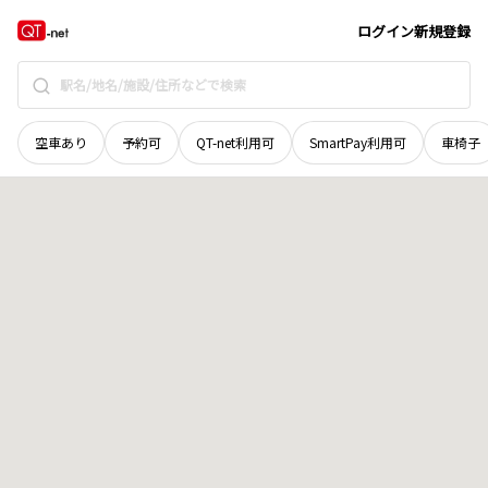
山口県
熊毛郡平生町
大字尾国
地域選択で探す
ログイン
新規登録
空車あり
予約可
QT-net利用可
SmartPay利用可
車椅子