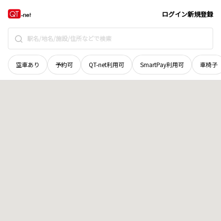
山口県
熊毛郡田布施町
大字馬島
地域選択で探す
ログイン
新規登録
空車あり
予約可
QT-net利用可
SmartPay利用可
車椅子