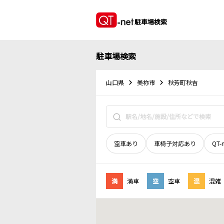
駐車場検索
駐車場検索
山口県
美祢市
秋芳町秋吉
空車あり
車椅子対応あり
QT-
満
満車
空
空車
混
混雑