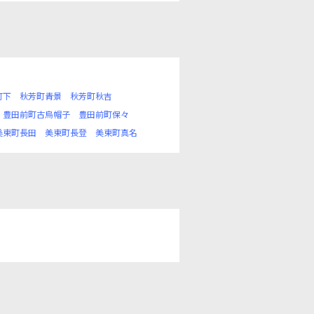
町下
秋芳町青景
秋芳町秋吉
豊田前町古烏帽子
豊田前町保々
美東町長田
美東町長登
美東町真名