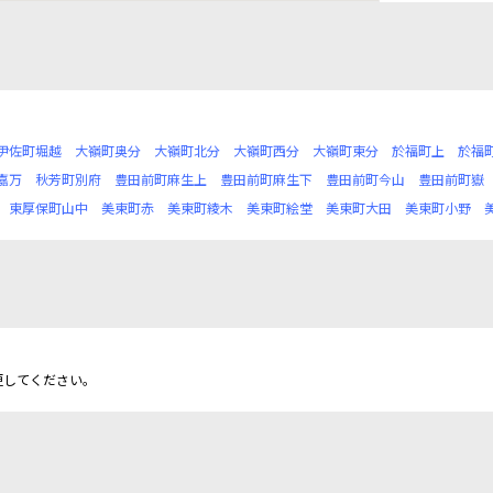
伊佐町堀越
大嶺町奥分
大嶺町北分
大嶺町西分
大嶺町東分
於福町上
於福
嘉万
秋芳町別府
豊田前町麻生上
豊田前町麻生下
豊田前町今山
豊田前町嶽
東厚保町山中
美東町赤
美東町綾木
美東町絵堂
美東町大田
美東町小野
更してください。