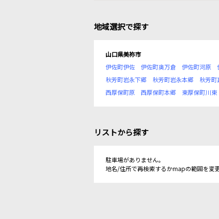
地域選択で探す
山口県美祢市
伊佐町伊佐
伊佐町奥万倉
伊佐町河原
秋芳町岩永下郷
秋芳町岩永本郷
秋芳町
西厚保町原
西厚保町本郷
東厚保町川東
リストから探す
駐車場がありません。
地名/住所で再検索するかmapの範囲を変