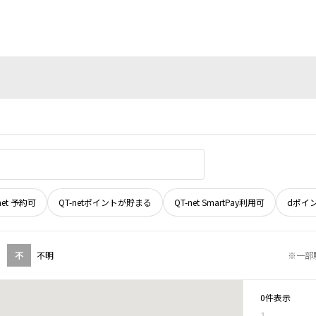
net 予約可
QT-netポイントが貯まる
QT-net SmartPay利用可
dポイ
不
不明
※一部
0件表示
1