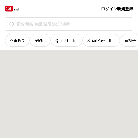
山口県
萩市
大字下五間町
地域選択で探す
ログイン
新規登録
空車あり
予約可
QT-net利用可
SmartPay利用可
車椅子