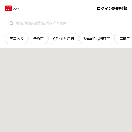
山口県
萩市
大字下田万
地域選択で探す
ログイン
新規登録
空車あり
予約可
QT-net利用可
SmartPay利用可
車椅子