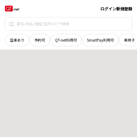
山口県
萩市
大字北古萩町
地域選択で探す
ログイン
新規登録
空車あり
予約可
QT-net利用可
SmartPay利用可
車椅子