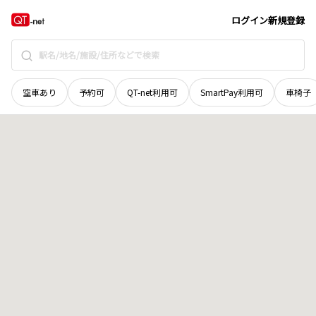
山口県
萩市
大字山田
地域選択で探す
ログイン
新規登録
空車あり
予約可
QT-net利用可
SmartPay利用可
車椅子