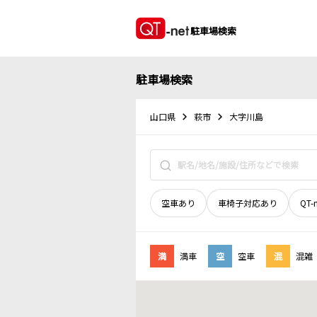
駐車場検索
駐車場検索
山口県
萩市
大字川島
空車あり
車椅子対応あり
QT-
満
満車
空
空車
混
混雑