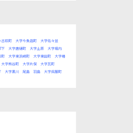
今古萩町
大字今魚店町
大字佐々並
部下
大字唐樋町
大字土原
大字堀内
若町
大字東浜崎町
大字東田町
大字椿
大字熊谷町
大字片俣
大字瓦町
下
大字黒川
尾島
羽島
大字呉服町