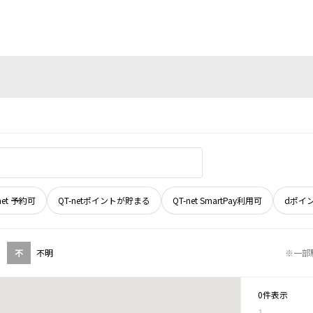
net 予約可
QT-netポイントが貯まる
QT-net SmartPay利用可
dポイ
不
不明
※一部
0件表示
1