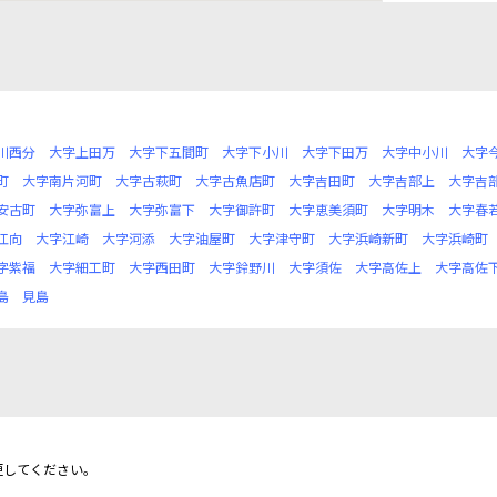
川西分
大字上田万
大字下五間町
大字下小川
大字下田万
大字中小川
大字
町
大字南片河町
大字古萩町
大字古魚店町
大字吉田町
大字吉部上
大字吉
安古町
大字弥富上
大字弥富下
大字御許町
大字恵美須町
大字明木
大字春
江向
大字江崎
大字河添
大字油屋町
大字津守町
大字浜崎新町
大字浜崎町
字紫福
大字細工町
大字西田町
大字鈴野川
大字須佐
大字高佐上
大字高佐
島
見島
更してください。