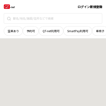
山口県
萩市
大字浜崎町
地域選択で探す
ログイン
新規登録
空車あり
予約可
QT-net利用可
SmartPay利用可
車椅子