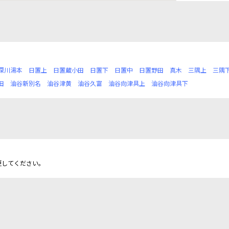
深川湯本
日置上
日置蔵小田
日置下
日置中
日置野田
真木
三隅上
三隅
田
油谷新別名
油谷津黄
油谷久富
油谷向津具上
油谷向津具下
更してください。