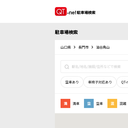
駐車場検索
駐車場検索
山口県
長門市
油谷角山
空車あり
車椅子対応あり
QT-
満
満車
空
空車
混
混雑