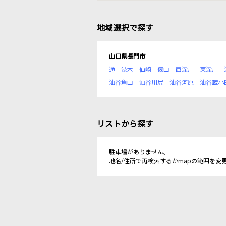
地域選択で探す
山口県長門市
通
渋木
仙崎
俵山
西深川
東深川
油谷角山
油谷川尻
油谷河原
油谷蔵小
リストから探す
駐車場がありません。
地名/住所で再検索するかmapの範囲を変