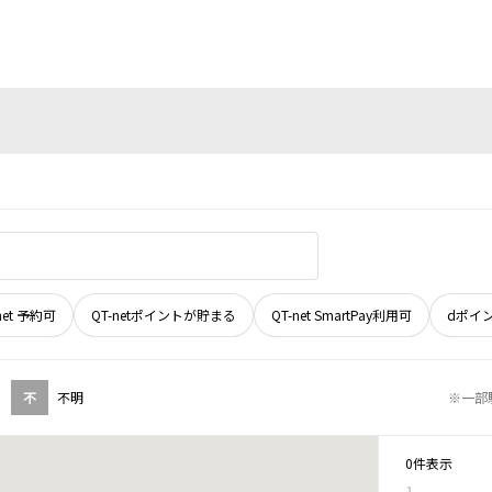
net 予約可
QT-netポイントが貯まる
QT-net SmartPay利用可
dポイ
不
不明
※一部
0件表示
1