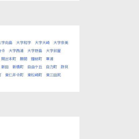
大字向島
大字和字
大字大崎
大字奈美
波令
大字西浦
大字野島
大字鈴屋
開出本町
勝間
鐘紡町
華浦
新田
新橋町
自由ケ丘
自力町
酢貝
町
東仁井令町
東松崎町
東三田尻