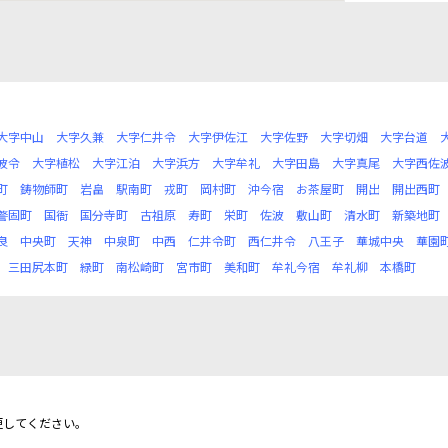
大字中山
大字久兼
大字仁井令
大字伊佐江
大字佐野
大字切畑
大字台道
波令
大字植松
大字江泊
大字浜方
大字牟礼
大字田島
大字真尾
大字西佐
町
鋳物師町
岩畠
駅南町
戎町
岡村町
沖今宿
お茶屋町
開出
開出西町
警固町
国衙
国分寺町
古祖原
寿町
栄町
佐波
敷山町
清水町
新築地町
良
中央町
天神
中泉町
中西
仁井令町
西仁井令
八王子
華城中央
華園
三田尻本町
緑町
南松崎町
宮市町
美和町
牟礼今宿
牟礼柳
本橋町
更してください。