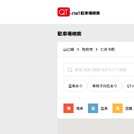
駐車場検索
駐車場検索
山口県
防府市
仁井令町
空車あり
車椅子対応あり
QT-
満
満車
空
空車
混
混雑