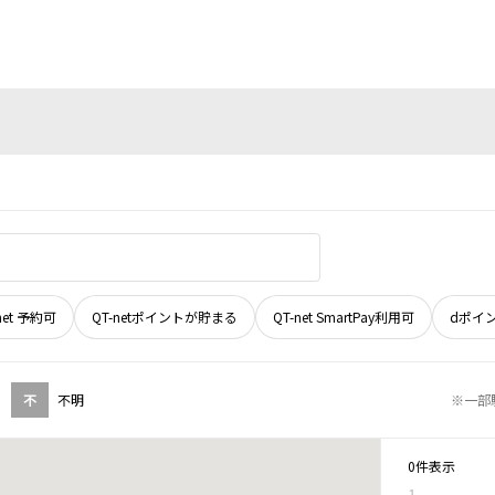
net 予約可
QT-netポイントが貯まる
QT-net SmartPay利用可
dポイ
不
不明
※一部
0件表示
1