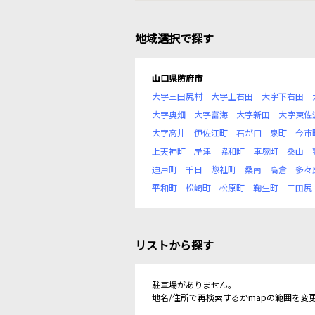
地域選択で探す
山口県防府市
大字三田尻村
大字上右田
大字下右田
大字奥畑
大字富海
大字新田
大字東佐
大字高井
伊佐江町
石が口
泉町
今市
上天神町
岸津
協和町
車塚町
桑山
迫戸町
千日
惣社町
桑南
高倉
多々
平和町
松崎町
松原町
鞠生町
三田尻
リストから探す
駐車場がありません。
地名/住所で再検索するかmapの範囲を変