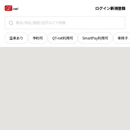
山口県
防府市
大字切畑
地域選択で探す
ログイン
新規登録
空車あり
予約可
QT-net利用可
SmartPay利用可
車椅子