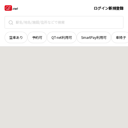
山口県
防府市
敷山町
地域選択で探す
ログイン
新規登録
空車あり
予約可
QT-net利用可
SmartPay利用可
車椅子