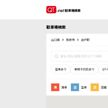
駐車場検索
駐車場検索
山口県
防府市
迫戸町
空車あり
車椅子対応あり
QT-
満
満車
空
空車
混
混雑