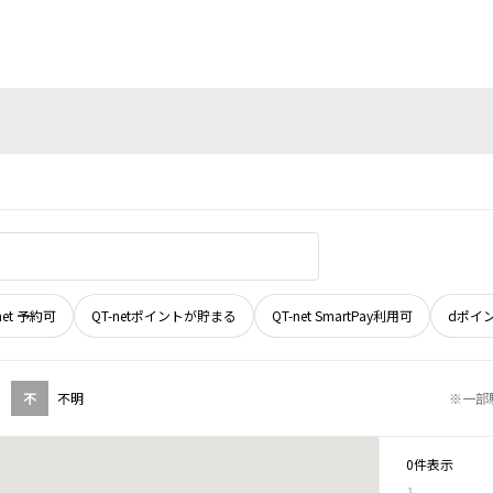
net 予約可
QT-netポイントが貯まる
QT-net SmartPay利用可
dポイ
不
不明
※一部
0件表示
1