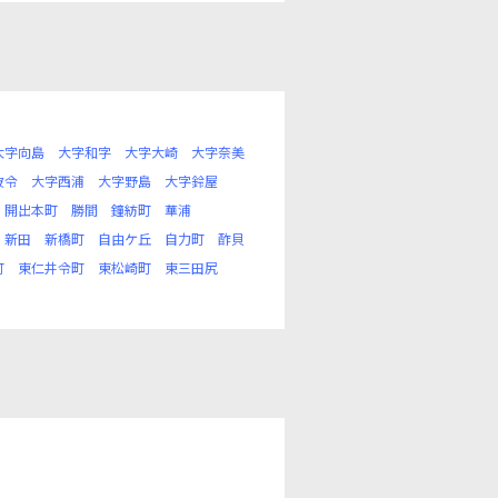
大字向島
大字和字
大字大崎
大字奈美
波令
大字西浦
大字野島
大字鈴屋
開出本町
勝間
鐘紡町
華浦
新田
新橋町
自由ケ丘
自力町
酢貝
町
東仁井令町
東松崎町
東三田尻