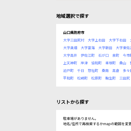
地域選択で探す
山口県防府市
大字三田尻村
大字上右田
大字下右田
大字奥畑
大字富海
大字新田
大字東佐
大字高井
伊佐江町
石が口
泉町
今市
上天神町
岸津
協和町
車塚町
桑山
迫戸町
千日
惣社町
桑南
高倉
多々
平和町
松崎町
松原町
鞠生町
三田尻
リストから探す
駐車場がありません。
地名/住所で再検索するかmapの範囲を変