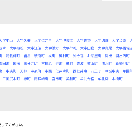
大字中山
大字久兼
大字仁井令
大字伊佐江
大字佐野
大字切畑
大字台道
波令
大字植松
大字江泊
大字浜方
大字牟礼
大字田島
大字真尾
大字西佐
町
鋳物師町
岩畠
駅南町
戎町
岡村町
沖今宿
お茶屋町
開出
開出西町
警固町
国衙
国分寺町
古祖原
寿町
栄町
佐波
敷山町
清水町
新築地町
良
中央町
天神
中泉町
中西
仁井令町
西仁井令
八王子
華城中央
華園
三田尻本町
緑町
南松崎町
宮市町
美和町
牟礼今宿
牟礼柳
本橋町
更してください。