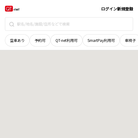
山形県
上山市
上生居
地域選択で探す
ログイン
新規登録
空車あり
予約可
QT-net利用可
SmartPay利用可
車椅子