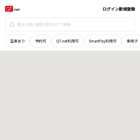
山形県
上山市
小倉
地域選択で探す
ログイン
新規登録
空車あり
予約可
QT-net利用可
SmartPay利用可
車椅子