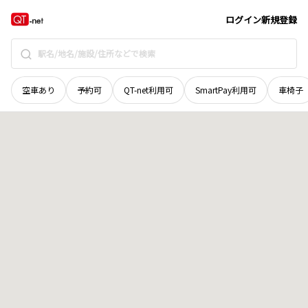
山形県
尾花沢市
梺町
地域選択で探す
ログイン
新規登録
空車あり
予約可
QT-net利用可
SmartPay利用可
車椅子