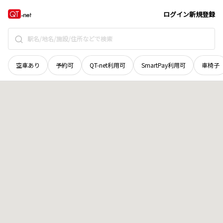
山形県
尾花沢市
若葉町
地域選択で探す
ログイン
新規登録
空車あり
予約可
QT-net利用可
SmartPay利用可
車椅子