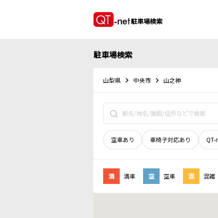
駐車場検索
駐車場検索
山梨県
中央市
山之神
空車あり
車椅子対応あり
QT-
満
満車
空
空車
混
混雑