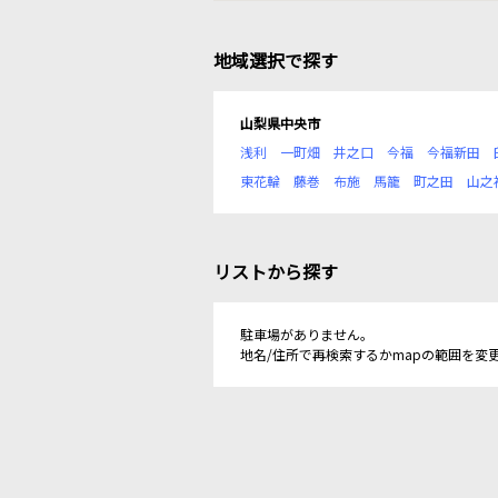
地域選択で探す
山梨県中央市
浅利
一町畑
井之口
今福
今福新田
東花輪
藤巻
布施
馬籠
町之田
山之
リストから探す
駐車場がありません。
地名/住所で再検索するかmapの範囲を変