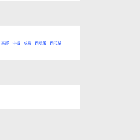
高部
中楯
成島
西新居
西花輪