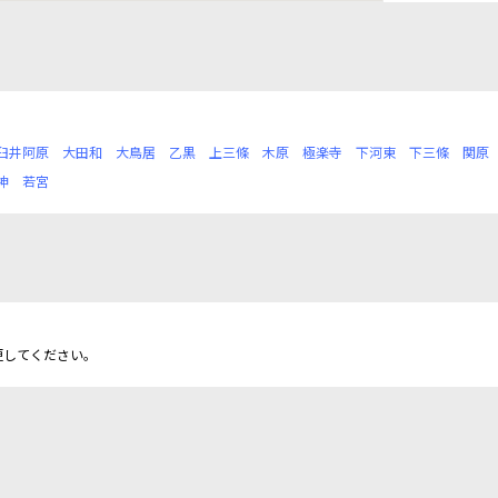
臼井阿原
大田和
大鳥居
乙黒
上三條
木原
極楽寺
下河東
下三條
関原
神
若宮
更してください。