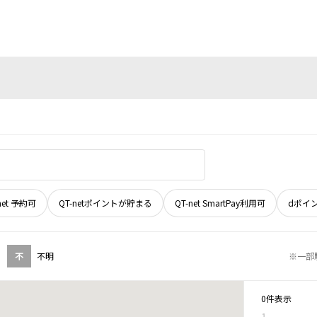
net 予約可
QT-netポイントが貯まる
QT-net SmartPay利用可
dポイ
不
不明
※一部
0件表示
1