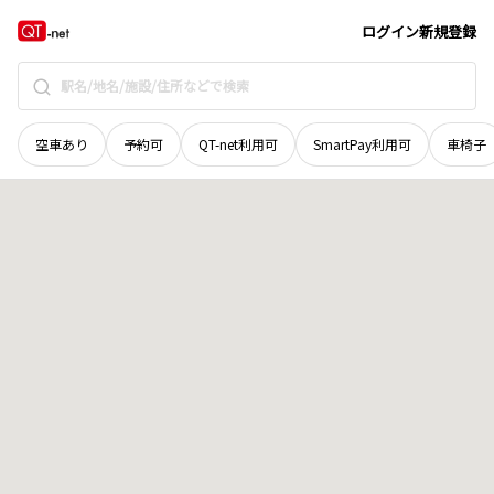
山梨県
中巨摩郡昭和町
飯喰
地域選択で探す
ログイン
新規登録
空車あり
予約可
QT-net利用可
SmartPay利用可
車椅子