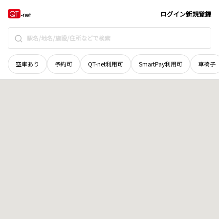
山梨県
北杜市
白州町花水
地域選択で探す
ログイン
新規登録
空車あり
予約可
QT-net利用可
SmartPay利用可
車椅子