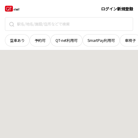
山梨県
北杜市
須玉町若神子新町
地域選択で探す
ログイン
新規登録
空車あり
予約可
QT-net利用可
SmartPay利用可
車椅子