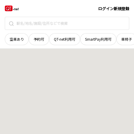
山梨県
北杜市
高根町村山西割
地域選択で探す
ログイン
新規登録
空車あり
予約可
QT-net利用可
SmartPay利用可
車椅子