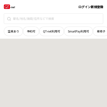
山梨県
北都留郡丹波山村
高尾
地域選択で探す
ログイン
新規登録
空車あり
予約可
QT-net利用可
SmartPay利用可
車椅子