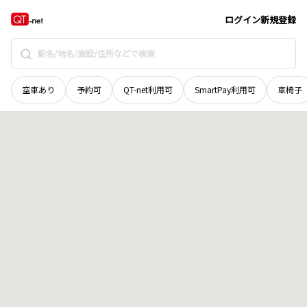
山梨県
北都留郡丹波山村
地域選択で探す
ログイン
新規登録
空車あり
予約可
QT-net利用可
SmartPay利用可
車椅子