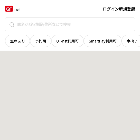
山梨県
北都留郡小菅村
坂東
地域選択で探す
ログイン
新規登録
空車あり
予約可
QT-net利用可
SmartPay利用可
車椅子