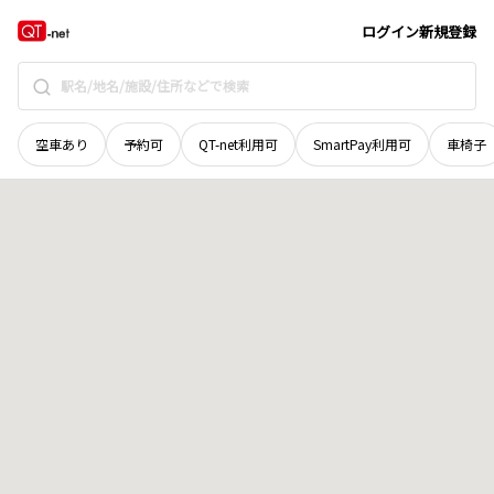
山梨県
南アルプス市
上宮地
地域選択で探す
ログイン
新規登録
空車あり
予約可
QT-net利用可
SmartPay利用可
車椅子