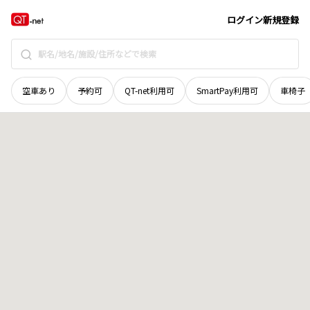
山梨県
南アルプス市
塚原
地域選択で探す
ログイン
新規登録
空車あり
予約可
QT-net利用可
SmartPay利用可
車椅子