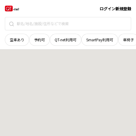
山梨県
南アルプス市
小笠原
地域選択で探す
ログイン
新規登録
空車あり
予約可
QT-net利用可
SmartPay利用可
車椅子