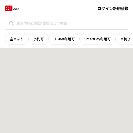
山梨県
南巨摩郡南部町
中野
地域選択で探す
ログイン
新規登録
空車あり
予約可
QT-net利用可
SmartPay利用可
車椅子