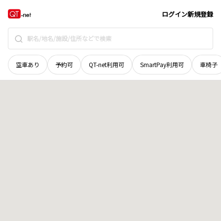
山梨県
南巨摩郡富士川町
大椚
地域選択で探す
ログイン
新規登録
空車あり
予約可
QT-net利用可
SmartPay利用可
車椅子