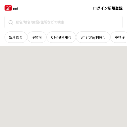
山梨県
南巨摩郡身延町
大子
地域選択で探す
ログイン
新規登録
空車あり
予約可
QT-net利用可
SmartPay利用可
車椅子