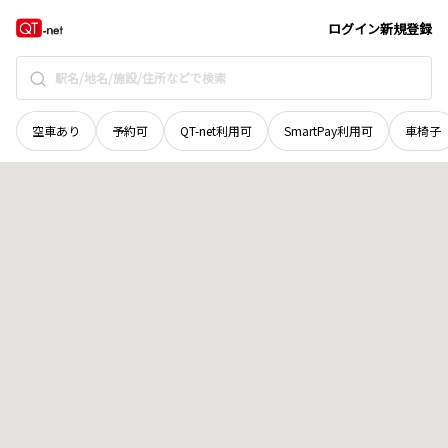
山梨県
南巨摩郡身延町
大崩
地域選択で探す
ログイン
新規登録
空車あり
予約可
QT-net利用可
SmartPay利用可
車椅子