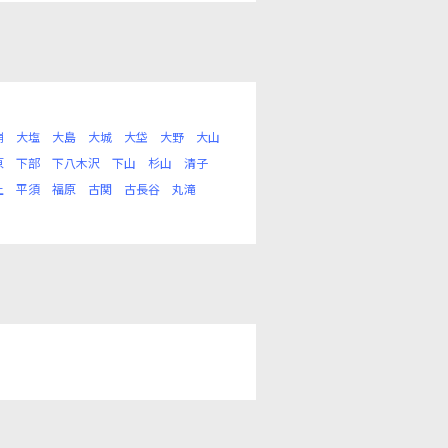
崩
大塩
大島
大城
大垈
大野
大山
原
下部
下八木沢
下山
杉山
清子
上
平須
福原
古関
古長谷
丸滝