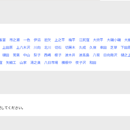
飯富
市之瀬
一色
伊沼
岩欠
上之平
梅平
江尻窪
大炊平
大磯小磯
大
上田原
上八木沢
川向
北川
切石
切房木
久成
久保
車田
芝草
下田
樋田
常葉
中山
梨子
西嶋
根子
波木井
波高島
八坂
日向南沢
樋之
窪
矢細工
山家
湯之奥
八日市場
横根中
夜子沢
和田
更してください。