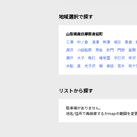
地域選択で探す
山梨県南巨摩郡身延町
三澤
中ノ倉
清澤
熊澤
相又
粟倉
遅沢
小田船原
帯金
折門
門野
釜額
瀬戸
大子
角打
椿草里
手打沢
寺沢
水船
道
光子沢
嶺
身延
宮木
桃ケ
リストから探す
駐車場がありません。
地名/住所で再検索するかmapの範囲を変