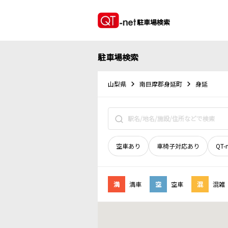
駐車場検索
駐車場検索
山梨県
南巨摩郡身延町
身延
空車あり
車椅子対応あり
QT-
満
満車
空
空車
混
混雑