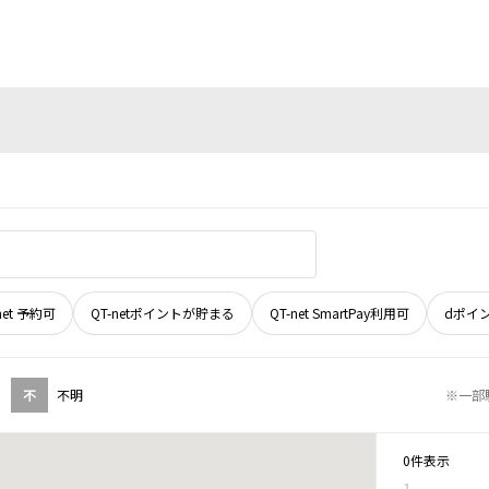
net 予約可
QT-netポイントが貯まる
QT-net SmartPay利用可
dポイ
不
不明
※一部
0件表示
1