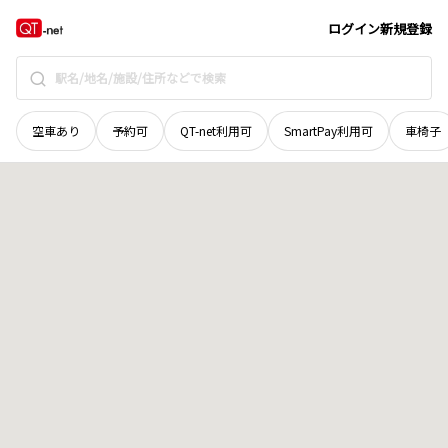
山梨県
南都留郡富士河口湖町
西湖
地域選択で探す
ログイン
新規登録
空車あり
予約可
QT-net利用可
SmartPay利用可
車椅子