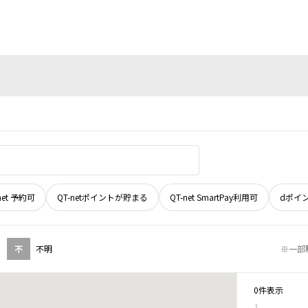
net 予約可
QT-netポイントが貯まる
QT-net SmartPay利用可
dポイ
不
不明
※一部
0件表示
1