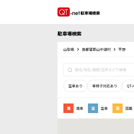
駐車場検索
駐車場検索
山梨県
南都留郡山中湖村
平野
空車あり
車椅子対応あり
QT-
満
満車
空
空車
混
混雑