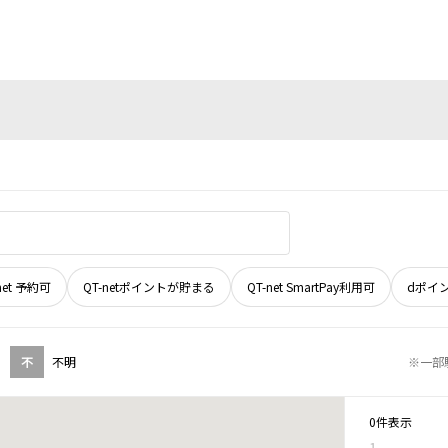
net 予約可
QT-netポイントが貯まる
QT-net SmartPay利用可
dポイ
不
不明
※一部
0件表示
1