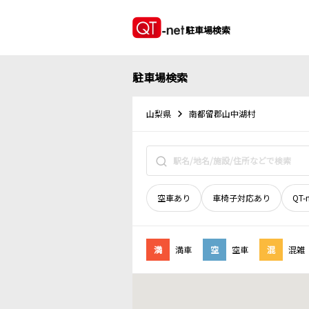
駐車場検索
駐車場検索
山梨県
南都留郡山中湖村
空車あり
車椅子対応あり
QT-
満
満車
空
空車
混
混雑