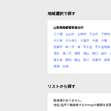
地域選択で探す
山梨県南都留郡道志村
三ケ瀬
上山中
上神地
下山中
下神地
大久保
大久保入
大室沢
大振
大椿
岩瀬沢
峠ノ沢
峯
平久住
平久住尾根
湯本
滝ノ沢
滝原
滝山
猿口
田代
蜂久保
西向
西山
西川
赤倉沢
道坂
馬場
谷相
リストから探す
駐車場がありません。
地名/住所で再検索するかmapの範囲を変