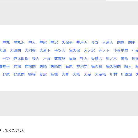
中丸
中丸沢
中入
中尾
中沢
久保平
井戸沢
今野
入道沢
向原
向平
大渡
大渡向
大羽根
大道下
子ツ沢
室久保
宮ノ沢
寺ノ下
小善地向
小
平野
弥太郎指
後沢
戸渡
数雲塚
日蔭
杉沢
板橋沢
柿ノ木
栗指
椿
白井平
的場
的場向
矢崎
矢崎向
石原
神地向
笹久根
笹久根向
細入
野原
野原向
鐘撞
麦尻
板橋
大栗
大指
大室
大室指
川村
川原畑
更してください。