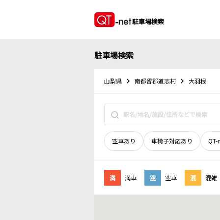
駐車場検索
駐車場検索
山梨県
南都留郡道志村
大羽根
空車あり
車椅子対応あり
QT-
満
満車
空
空車
混
混雑