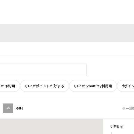
net 予約可
QT-netポイントが貯まる
QT-net SmartPay利用可
dポイ
不
不明
※一部
0件表示
1