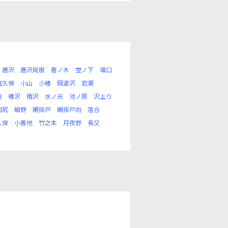
唐沢
唐沢尾根
善ノ木
堂ノ下
堰口
室久保
小山
小椿
岡道沢
岩瀬
後
椿沢
櫓沢
水ノ元
池ノ原
沢上り
細尻
細野
網掛戸
網掛戸向
落合
久保
小善地
竹之本
月夜野
長又